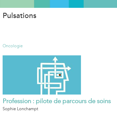
Aller
au
Pulsations
contenu
principal
Oncologie
Profession : pilote de parcours de soins
Sophie Lonchampt