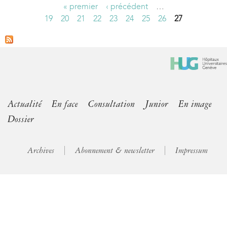
« premier
‹ précédent
…
P
19
20
21
22
23
24
25
26
27
a
g
e
s
Actualité
En face
Consultation
Junior
En image
Dossier
Archives
Abonnement & newsletter
Impressum