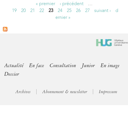
« premier
‹ précédent
…
P
19
20
21
22
23
24
25
26
27
suivant ›
d
ernier »
a
g
e
s
Actualité
En face
Consultation
Junior
En image
Dossier
Archives
Abonnement & newsletter
Impressum