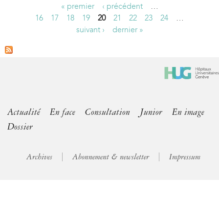
« premier
‹ précédent
…
P
16
17
18
19
20
21
22
23
24
…
suivant ›
dernier »
a
g
e
s
Actualité
En face
Consultation
Junior
En image
Dossier
Archives
Abonnement & newsletter
Impressum