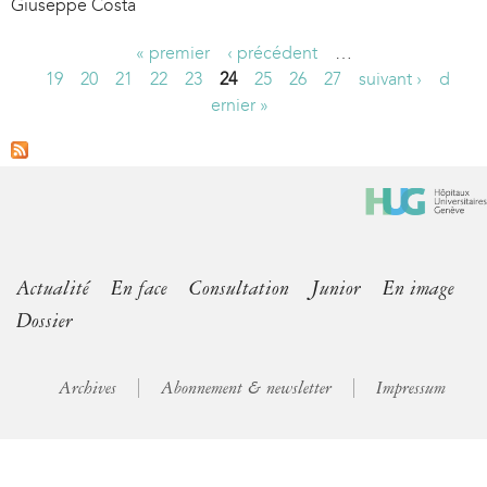
Giuseppe Costa
« premier
‹ précédent
…
P
19
20
21
22
23
24
25
26
27
suivant ›
d
ernier »
a
g
e
s
Actualité
En face
Consultation
Junior
En image
Dossier
Archives
Abonnement & newsletter
Impressum