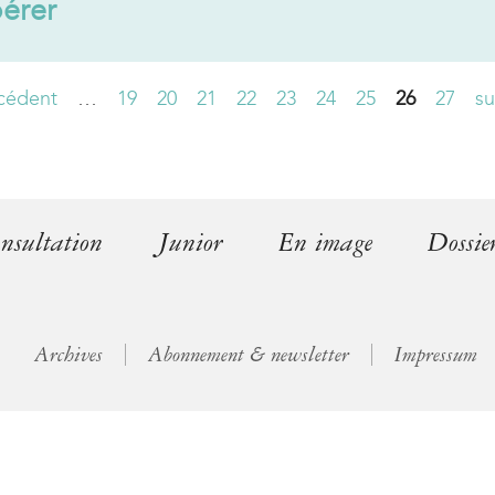
pérer
l
)
écédent
…
19
20
21
22
23
24
25
26
27
su
nsultation
Junior
En image
Dossie
Archives
Abonnement & newsletter
Impressum