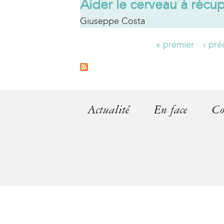
Aider le cerveau à récu
Giuseppe Costa
« premier
‹ pr
P
a
g
Actualité
En face
Co
e
s