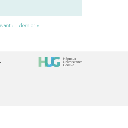
ivant ›
dernier »
r