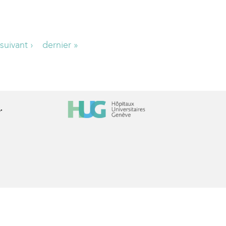
suivant ›
dernier »
r