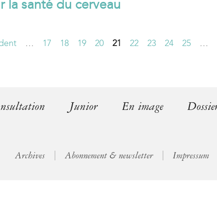
r la santé du cerveau
l
)
dent
…
17
18
19
20
21
22
23
24
25
…
nsultation
Junior
En image
Dossie
Archives
Abonnement & newsletter
Impressum