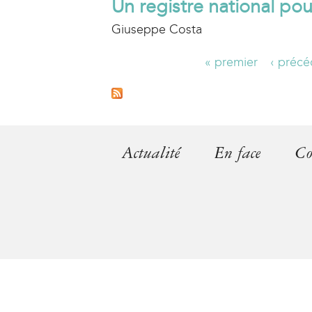
Un registre national pou
Giuseppe Costa
« premier
‹ précé
P
a
g
Actualité
En face
Co
e
s