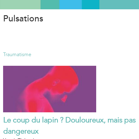
Aller
au
Pulsations
contenu
principal
Traumatisme
Le coup du lapin ? Douloureux, mais pas
dangereux