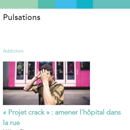
Aller
au
Pulsations
contenu
principal
Addiction
« Projet crack » : amener l’hôpital dans
la rue