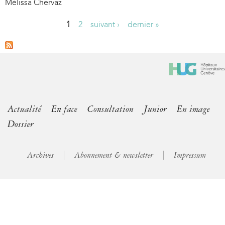
Mélissa Chervaz
1
2
suivant ›
dernier »
P
a
g
e
s
Actualité
En face
Consultation
Junior
En image
Dossier
Archives
Abonnement & newsletter
Impressum