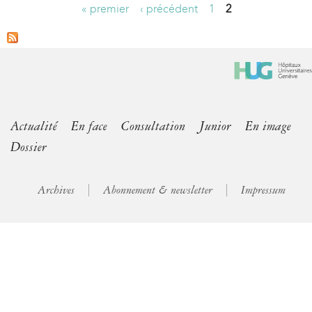
« premier
‹ précédent
1
2
P
a
g
e
s
Actualité
En face
Consultation
Junior
En image
Dossier
Archives
Abonnement & newsletter
Impressum