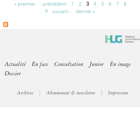
« premier
‹ précédent
1
2
3
4
5
6
7
8
P
9
suivant ›
dernier »
a
g
e
s
Actualité
En face
Consultation
Junior
En image
Dossier
Archives
Abonnement & newsletter
Impressum