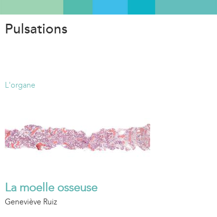
Aller
au
Pulsations
contenu
principal
L'organe
La moelle osseuse
Geneviève Ruiz