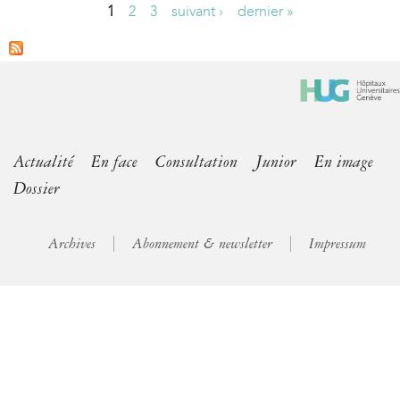
1
2
3
suivant ›
dernier »
P
a
g
e
s
Actualité
En face
Consultation
Junior
En image
Dossier
Archives
Abonnement & newsletter
Impressum