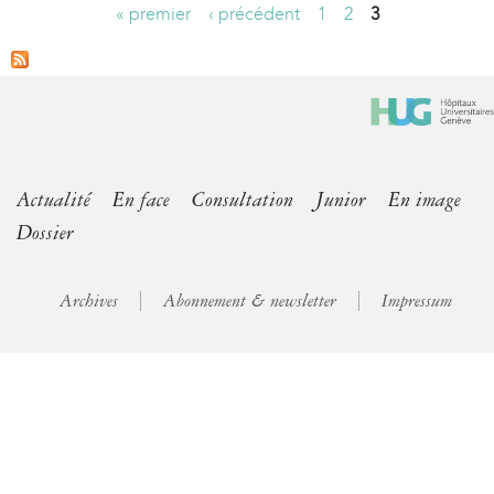
« premier
‹ précédent
1
2
3
P
a
g
e
s
Actualité
En face
Consultation
Junior
En image
Dossier
Archives
Abonnement & newsletter
Impressum