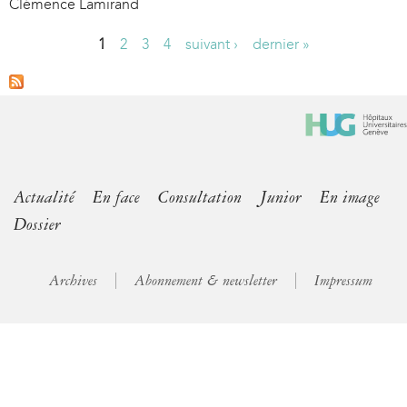
Clémence Lamirand
1
2
3
4
suivant ›
dernier »
P
a
g
e
s
Actualité
En face
Consultation
Junior
En image
Dossier
Archives
Abonnement & newsletter
Impressum