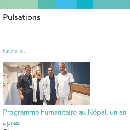
Aller
au
Pulsations
contenu
principal
Partenariat
Programme humanitaire au Népal, un an
après