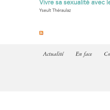
Vivre sa sexualité avec l
Yseult Théraulaz
P
a
g
Actualité
En face
Co
e
s