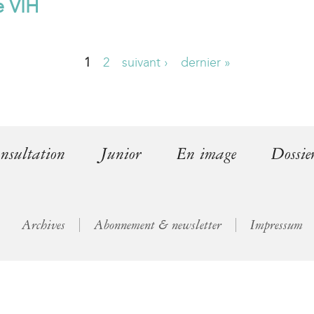
e VIH
l
)
1
2
suivant ›
dernier »
nsultation
Junior
En image
Dossie
Archives
Abonnement & newsletter
Impressum