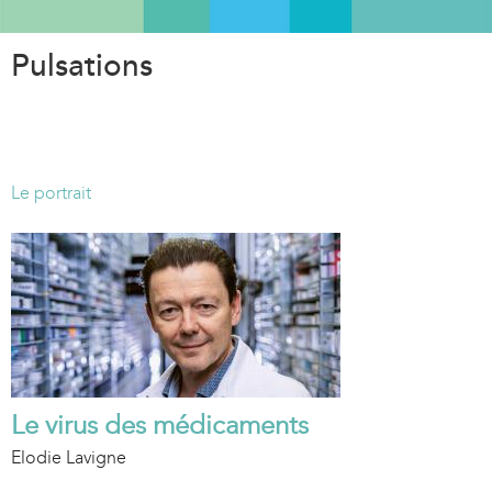
Aller
au
Pulsations
contenu
principal
Le portrait
Le virus des médicaments
Elodie Lavigne