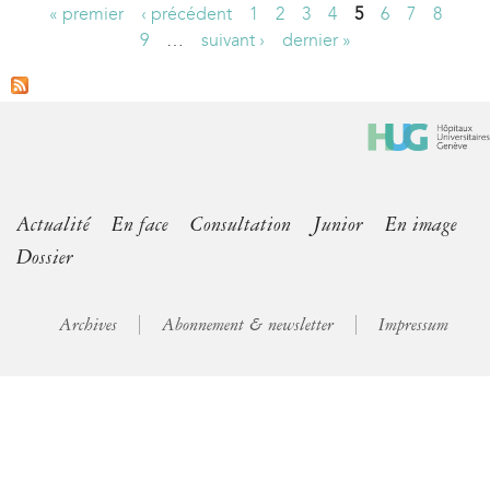
« premier
‹ précédent
1
2
3
4
5
6
7
8
P
9
…
suivant ›
dernier »
a
g
e
s
Actualité
En face
Consultation
Junior
En image
Dossier
Archives
Abonnement & newsletter
Impressum