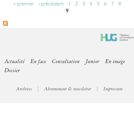
« premier
‹ précédent
1
2
3
4
5
6
7
8
P
9
a
g
e
s
Actualité
En face
Consultation
Junior
En image
Dossier
Archives
Abonnement & newsletter
Impressum