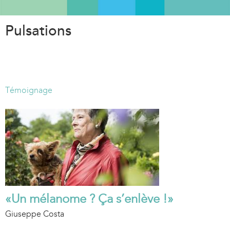
Aller
au
Pulsations
contenu
principal
Témoignage
«Un mélanome ? Ça s’enlève !»
Giuseppe Costa