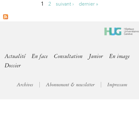
1
2
suivant ›
dernier »
P
a
g
e
s
Actualité
En face
Consultation
Junior
En image
Dossier
Archives
Abonnement & newsletter
Impressum