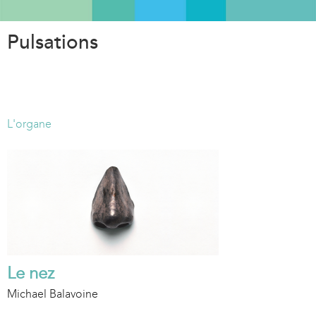
Aller
au
Pulsations
contenu
principal
L'organe
Le nez
Michael Balavoine