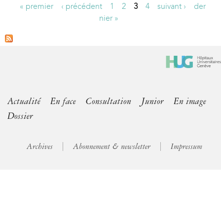
« premier
‹ précédent
1
2
3
4
suivant ›
der
P
nier »
a
g
e
s
Actualité
En face
Consultation
Junior
En image
Dossier
Archives
Abonnement & newsletter
Impressum