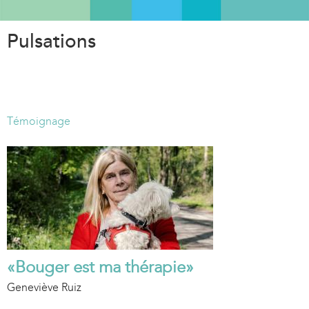
Aller
au
Pulsations
contenu
principal
Témoignage
«Bouger est ma thérapie»
Geneviève Ruiz