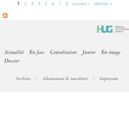
1
2
3
4
5
6
7
8
suivant ›
dernier »
P
a
g
e
s
Actualité
En face
Consultation
Junior
En image
Dossier
Archives
Abonnement & newsletter
Impressum