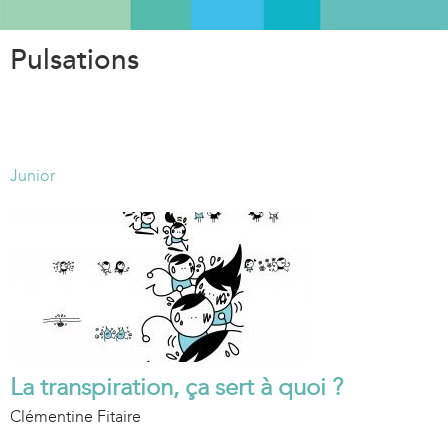
Aller
au
Pulsations
contenu
principal
Junior
La transpiration, ça sert à quoi ?
Clémentine Fitaire