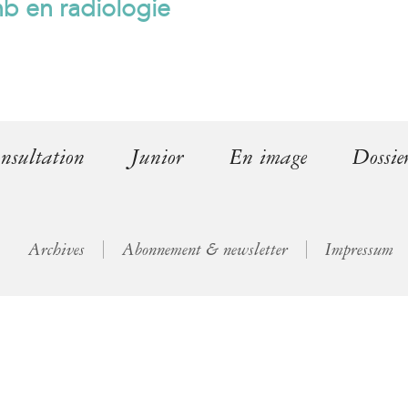
mb en radiologie
l
)
nsultation
Junior
En image
Dossie
Archives
Abonnement & newsletter
Impressum