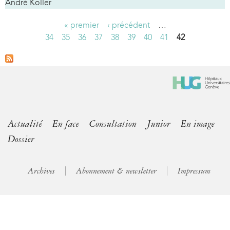
André Koller
« premier
‹ précédent
…
P
34
35
36
37
38
39
40
41
42
a
g
e
s
Actualité
En face
Consultation
Junior
En image
Dossier
Archives
Abonnement & newsletter
Impressum