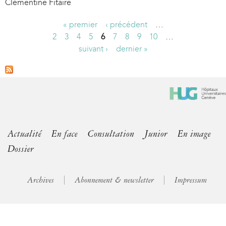
Clémentine Fitaire
« premier
‹ précédent
…
P
2
3
4
5
6
7
8
9
10
…
suivant ›
dernier »
a
g
e
s
Actualité
En face
Consultation
Junior
En image
Dossier
Archives
Abonnement & newsletter
Impressum