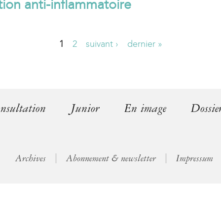
tion anti-inflammatoire
l
)
1
2
suivant ›
dernier »
nsultation
Junior
En image
Dossie
Archives
Abonnement & newsletter
Impressum