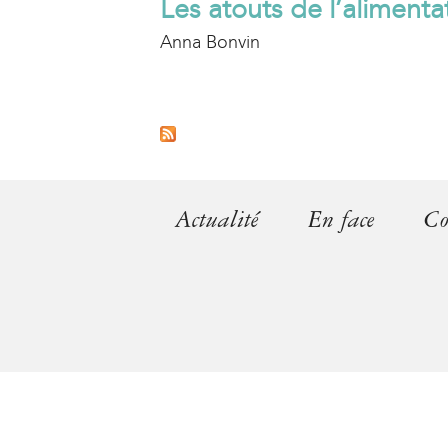
Les atouts de l’alimenta
Anna Bonvin
P
a
g
Actualité
En face
Co
e
s