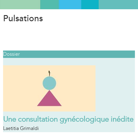
Aller
au
Pulsations
contenu
principal
Dossier
Une consultation gynécologique inédite
Laetitia Grimaldi