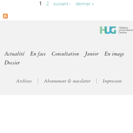
1
2
suivant ›
dernier »
P
a
g
e
s
Actualité
En face
Consultation
Junior
En image
Dossier
Archives
Abonnement & newsletter
Impressum