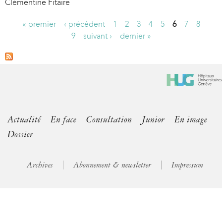
Clémentine Fitaire
« premier
‹ précédent
1
2
3
4
5
6
7
8
P
9
suivant ›
dernier »
a
g
e
s
Actualité
En face
Consultation
Junior
En image
Dossier
Archives
Abonnement & newsletter
Impressum