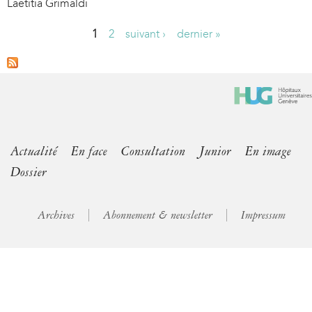
Laetitia Grimaldi
1
2
suivant ›
dernier »
P
a
g
e
s
Actualité
En face
Consultation
Junior
En image
Dossier
Archives
Abonnement & newsletter
Impressum