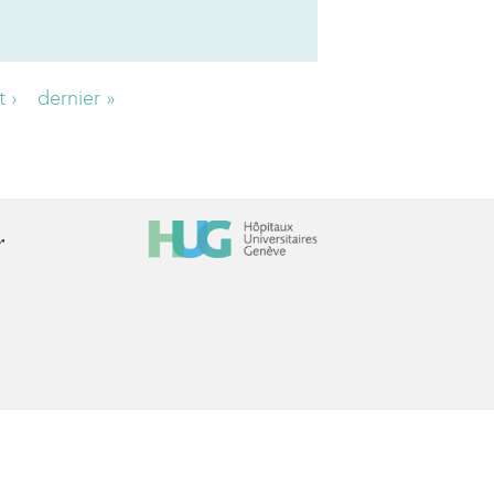
t ›
dernier »
r