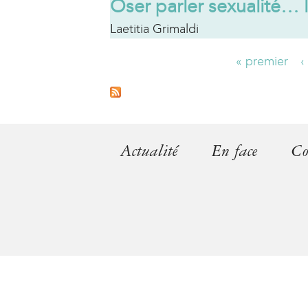
Oser parler sexualité… l
Laetitia Grimaldi
« premier
‹
P
a
g
Actualité
En face
Co
e
s