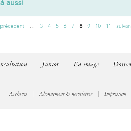
à aussi
l
)
 précédent
…
3
4
5
6
7
8
9
10
11
suivan
nsultation
Junior
En image
Dossie
Archives
Abonnement & newsletter
Impressum