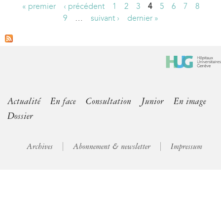
« premier
‹ précédent
1
2
3
4
5
6
7
8
P
9
…
suivant ›
dernier »
a
g
e
s
Actualité
En face
Consultation
Junior
En image
Dossier
Archives
Abonnement & newsletter
Impressum