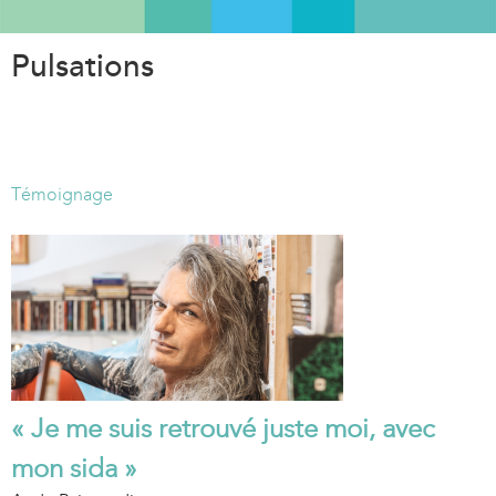
Aller
au
Pulsations
contenu
principal
Témoignage
« Je me suis retrouvé juste moi, avec
mon sida »