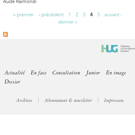
Aude Raimondi
« premier
‹ précédent
1
2
3
4
5
suivant ›
P
dernier »
a
g
e
s
Actualité
En face
Consultation
Junior
En image
Dossier
Archives
Abonnement & newsletter
Impressum