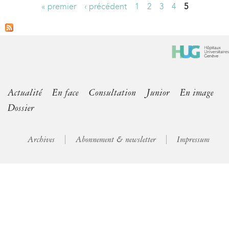
« premier
‹ précédent
1
2
3
4
5
P
a
g
e
s
Actualité
En face
Consultation
Junior
En image
Dossier
Archives
Abonnement & newsletter
Impressum