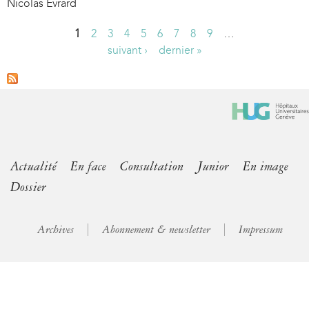
Nicolas Evrard
1
2
3
4
5
6
7
8
9
…
P
suivant ›
dernier »
a
g
e
s
Actualité
En face
Consultation
Junior
En image
Dossier
Archives
Abonnement & newsletter
Impressum