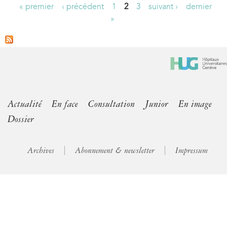
« premier
‹ précédent
1
2
3
suivant ›
dernier
P
»
a
g
e
s
Actualité
En face
Consultation
Junior
En image
Dossier
Archives
Abonnement & newsletter
Impressum