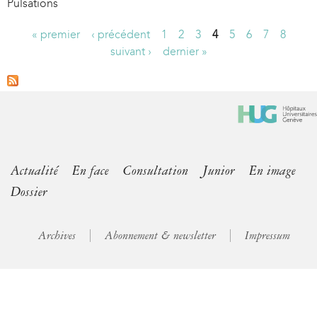
Pulsations
« premier
‹ précédent
1
2
3
4
5
6
7
8
P
suivant ›
dernier »
a
g
e
s
Actualité
En face
Consultation
Junior
En image
Dossier
Archives
Abonnement & newsletter
Impressum