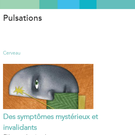
Aller
au
Pulsations
contenu
principal
Cerveau
Des symptômes mystérieux et
invalidants