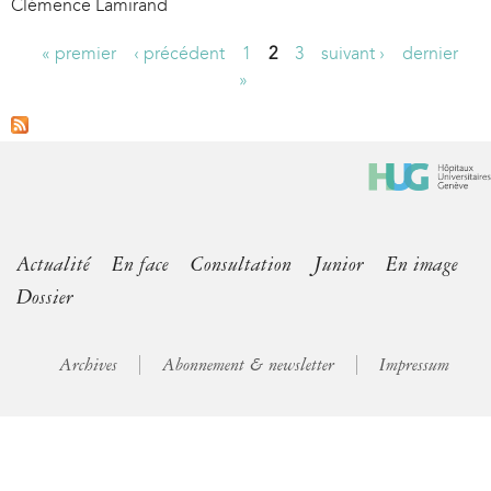
Clémence Lamirand
« premier
‹ précédent
1
2
3
suivant ›
dernier
P
»
a
g
e
s
Actualité
En face
Consultation
Junior
En image
Dossier
Archives
Abonnement & newsletter
Impressum