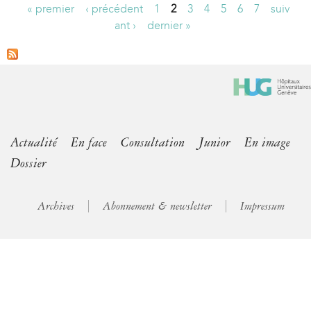
« premier
‹ précédent
1
2
3
4
5
6
7
suiv
P
ant ›
dernier »
a
g
e
s
Actualité
En face
Consultation
Junior
En image
Dossier
Archives
Abonnement & newsletter
Impressum