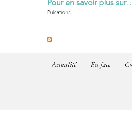
Pour en savoir plus sur
Pulsations
P
a
g
Actualité
En face
Co
e
s