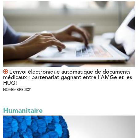
e
r
n
a
l
)
L’envoi électronique automatique de documents
médicaux : partenariat gagnant entre l’AMGe et les
HUG!
NOVEMBRE 2021
Humanitaire