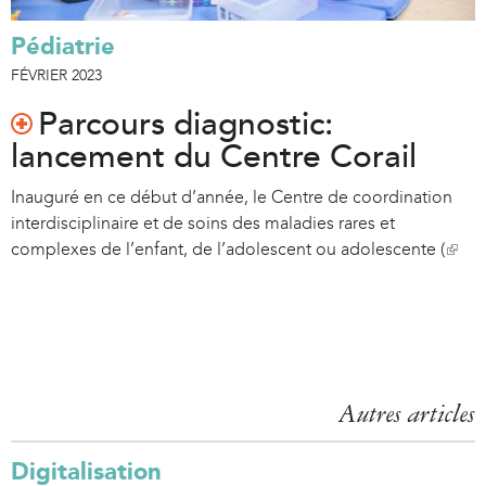
Pédiatrie
FÉVRIER 2023
Parcours diagnostic:
lancement du Centre Corail
Inauguré en ce début d’année, le Centre de coordination
interdisciplinaire et de soins
des maladies rares et
complexes de l’enfant, de l’adolescent ou adolescente (
(
l
i
n
k
i
s
Autres articles
e
x
Digitalisation
t