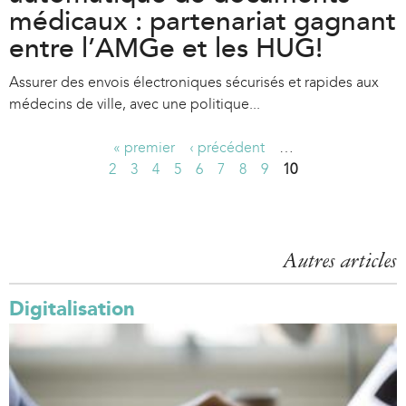
médicaux : partenariat gagnant
entre l’AMGe et les HUG!
Assurer des envois électroniques sécurisés et rapides aux
médecins de ville, avec une politique...
« premier
‹ précédent
…
P
2
3
4
5
6
7
8
9
10
a
g
Autres articles
e
s
Digitalisation