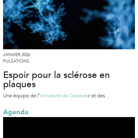
JANVIER 2026
PULSATIONS
Espoir pour la sclérose en
plaques
Une équipe de l’
Université de Genève
(
et des...
l
i
Agenda
n
k
i