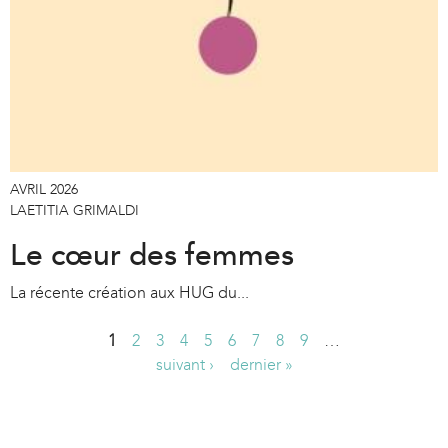
AVRIL 2026
LAETITIA GRIMALDI
Le cœur des femmes
La récente création aux HUG du...
1
2
3
4
5
6
7
8
9
…
P
suivant ›
dernier »
a
g