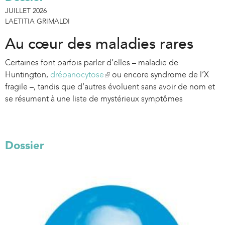
JUILLET 2026
LAETITIA GRIMALDI
Au cœur des maladies rares
Certaines font parfois parler d’elles – maladie de
Huntington,
drépanocytose
(
ou encore syndrome de l’X
fragile –, tandis que d’autres évoluent sans avoir de nom et
l
se résument à une liste de mystérieux symptômes
i
n
k
i
Dossier
s
e
x
t
e
r
n