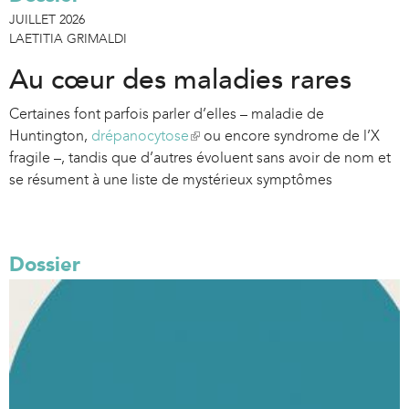
JUILLET 2026
LAETITIA GRIMALDI
Au cœur des maladies rares
Certaines font parfois parler d’elles – maladie de
Huntington,
drépanocytose
(
ou encore syndrome de l’X
fragile –, tandis que d’autres évoluent sans avoir de nom et
l
se résument à une liste de mystérieux symptômes
i
n
k
i
Dossier
s
e
x
t
e
r
n