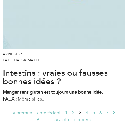
AVRIL 2025
LAETITIA GRIMALDI
Intestins : vraies ou fausses
bonnes idées ?
Manger sans gluten est toujours une bonne idée.
FAUX :
Même si les...
« premier
‹ précédent
1
2
3
4
5
6
7
8
P
9
…
suivant ›
dernier »