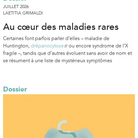
JUILLET 2026
LAETITIA GRIMALDI
Au cœur des maladies rares
Certaines font parfois parler d’elles – maladie de
Huntington,
drépanocytose
(
ou encore syndrome de l’X
fragile –, tandis que d’autres évoluent sans avoir de nom et
l
se résument à une liste de mystérieux symptômes
i
n
k
i
Dossier
s
e
x
t
e
r
n