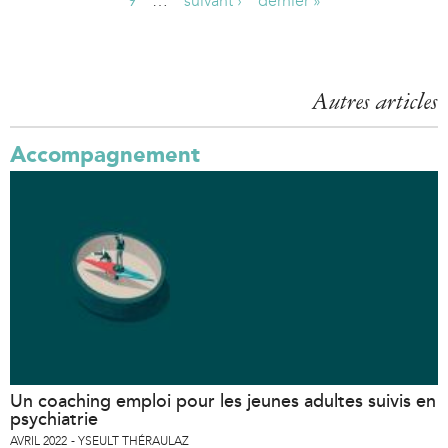
P
9
…
suivant ›
dernier »
a
g
Autres articles
e
s
Accompagnement
Un coaching emploi pour les jeunes adultes suivis en
psychiatrie
AVRIL 2022
YSEULT THÉRAULAZ