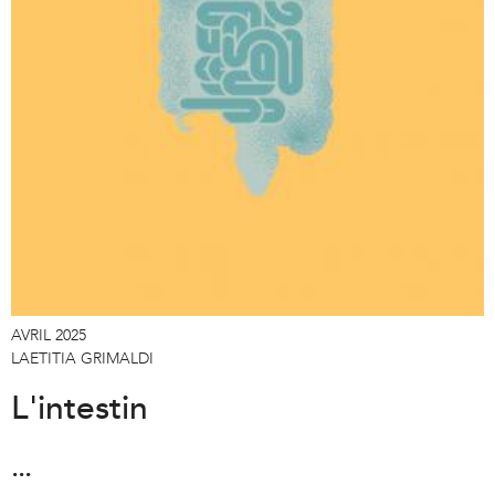
a
l
)
AVRIL 2025
LAETITIA GRIMALDI
L'intestin
...