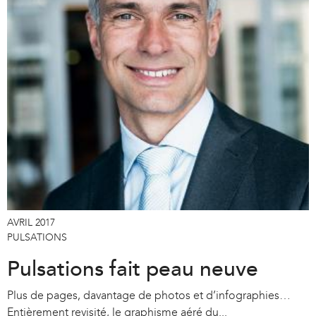
e
r
n
a
l
)
AVRIL 2017
PULSATIONS
Pulsations fait peau neuve
Plus de pages, davantage de photos et d’infographies…
Entièrement revisité, le graphisme aéré du...