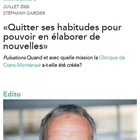
JUILLET 2026
STÉPHANY GARDIER
«Quitter ses habitudes pour
pouvoir en élaborer de
nouvelles»
Pulsations
Quand et avec quelle mission la
Clinique de
Crans-Montana
(
a-t-elle été créée?
l
i
n
Edito
k
i
s
e
x
t