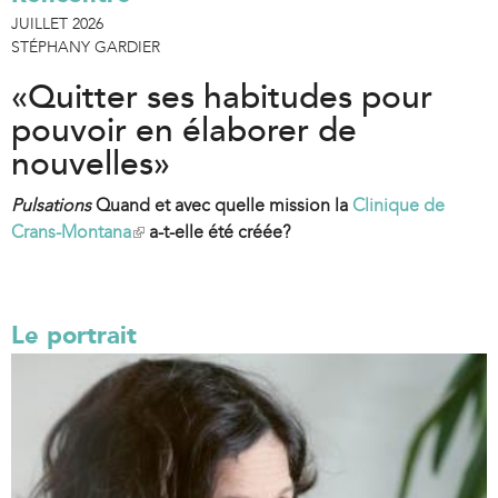
JUILLET 2026
STÉPHANY GARDIER
«Quitter ses habitudes pour
pouvoir en élaborer de
nouvelles»
Pulsations
Quand et avec quelle mission la
Clinique de
Crans-Montana
(
a-t-elle été créée?
l
i
n
Le portrait
k
i
s
e
x
t