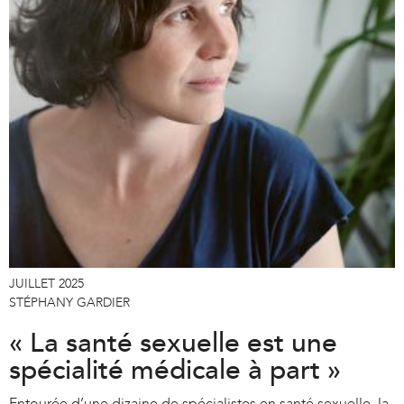
e
r
n
a
l
)
JUILLET 2025
STÉPHANY GARDIER
« La santé sexuelle est une
spécialité médicale à part »
Entourée d’une dizaine de spécialistes en santé sexuelle, la