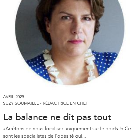
e
r
n
a
l
)
AVRIL 2025
SUZY SOUMAILLE - RÉDACTRICE EN CHEF
La balance ne dit pas tout
«Arrêtons de nous focaliser uniquement sur le poids !» Ce
sont les spécialistes de l’obésité qui...