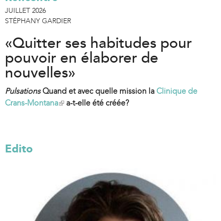
JUILLET 2026
STÉPHANY GARDIER
«Quitter ses habitudes pour
pouvoir en élaborer de
nouvelles»
Pulsations
Quand et avec quelle mission la
Clinique de
Crans-Montana
(
a-t-elle été créée?
l
i
n
Edito
k
i
s
e
x
t