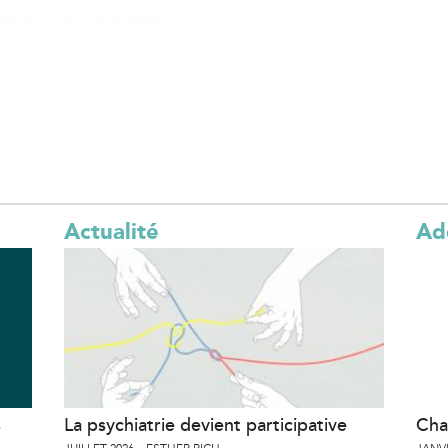
l
)
Actualité
Ad
s
La psychiatrie devient participative
Cha