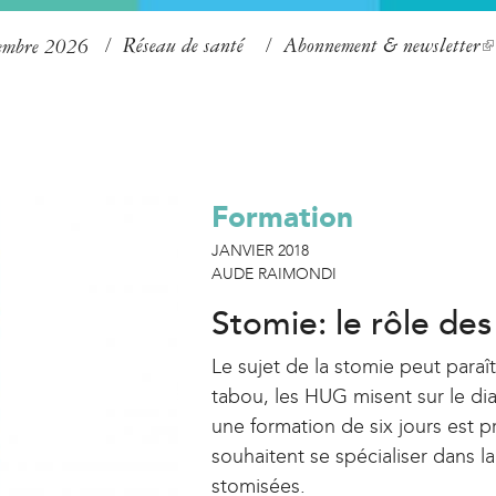
Aller
Réseau de santé
Abonnement & newsletter
(
tembre 2026
au
l
contenu
i
principal
n
k
Formation
i
s
JANVIER 2018
AUDE RAIMONDI
e
x
Stomie: le rôle des
t
Le sujet de la stomie peut paraît
e
tabou, les HUG misent sur le d
r
une formation de six jours est 
n
souhaitent se spécialiser dans 
a
stomisées.