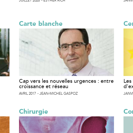
JUILLET 2026
ESTHER RICH
JANVI
Carte blanche
Cer
Cap vers les nouvelles urgences : entre
Les 
croissance et réseau
d’e
AVRIL 2017
JEAN-MICHEL GASPOZ
JANVI
Chirurgie
Co