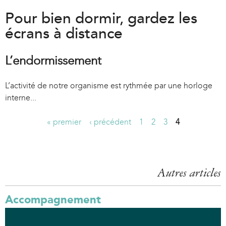
Pour bien dormir, gardez les
écrans à distance
L’endormissement
L’activité de notre organisme est rythmée par une horloge
interne...
« premier
‹ précédent
1
2
3
4
P
a
g
Autres articles
e
Accompagnement
s